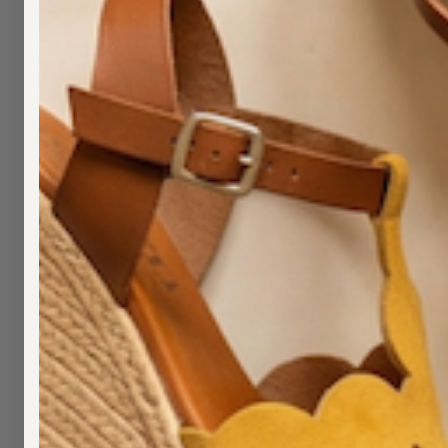
KOALA BAY
(
0
)
KUKADAS
(
0
)
LOLA BY MAYTE
(
0
)
LOLA
(
0
)
CASADEMUNT
LOLITAS&L
(
0
)
MALALÁ
(
0
)
MALUCA
(
0
)
MARIAMARE
(
0
)
MIKEL BUB
(
0
)
ENVÍO GRATUITO A PARTIR DE 70€
MIMI-MUA
(
0
)
MOLONAS
(
0
)
MONTSAINT
(
0
)
NOA MAN
(
0
)
ONLY
(
0
)
PEPE MOLL
(
0
)