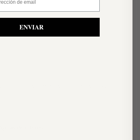
ENVIAR
A
PAGO CON TARJETA, PAYPAL O BIZUM
áginas de interés