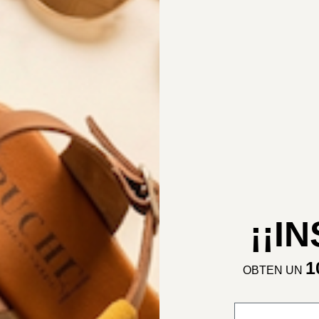
¡¡I
1
OBTEN UN
CORREO