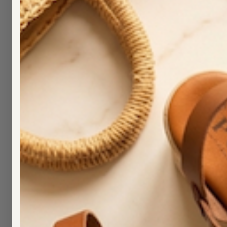
Filtrar por Marca
BE SUNSENT
(
0
)
BENDORFF
(
0
)
BUDDYBLUE
(
0
)
CHIKA10
(
0
)
D.FRANKLIN
(
0
)
DANIELA VEGA
(
0
)
DON ALGODON
(
0
)
GIOSEPPO
(
0
)
GISELA
(
0
)
HAPPY BAY
(
0
)
IBIZA´S
(
0
)
IPANEMA
(
0
)
JACK&JONES
(
0
)
KAHYRA
(
0
)