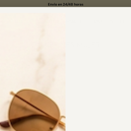
Envío en 24/48 horas
MARCAS
MUJER
HOMBRE
NIÑA
OUTLET
CALCETINES MUJER
ctos que coincidan con tu selección.