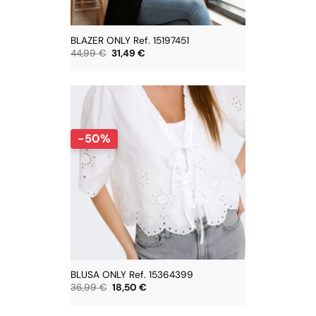
BLAZER ONLY Ref. 15197451
El
El
44,99
€
31,49
€
precio
precio
original
actual
era:
es:
44,99 €.
31,49 €.
-50%
BLUSA ONLY Ref. 15364399
El
El
36,99
€
18,50
€
precio
precio
original
actual
era:
es: