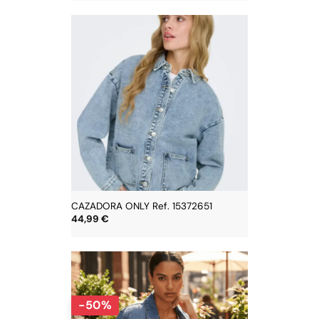
original
actual
era:
es:
24,99 €.
17,49 €.
CAZADORA ONLY Ref. 15372651
44,99
€
-50%