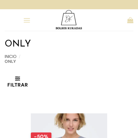
Saltar
al
contenido
ONLY
INICIO
/
ONLY
FILTRAR
-50%