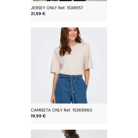
JERSEY ONLY Ref. 1538957
21,99
€
CAMISETA ONLY Ref. 15368960
19,99
€