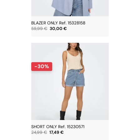
BLAZER ONLY Ref. 15328158
El
El
59,99
€
30,00
€
precio
precio
original
actual
era:
es:
59,99 €.
30,00 €.
-30%
SHORT ONLY Ref. 15230571
El
El
24,99
€
17,49
€
precio
precio