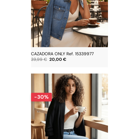
CAZADORA ONLY Ref. 15339977
El
El
39,99
€
20,00
€
precio
precio
original
actual
era:
es:
39,99 €.
20,00 €.
-30%