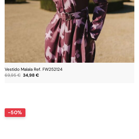
Vestido Malala Ref. FW252124
El
El
69,95
€
34,98
€
precio
precio
original
actual
era:
es:
69,95 €.
34,98 €.
-50%