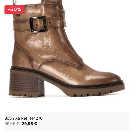
-50%
Botin Xti Ref. 144276
El
El
59,95
€
29,98
€
precio
precio
original
actual