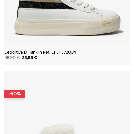
Deportiva D.Franklin Ref. DFSH373004
El
El
59,90
€
23,96
€
precio
precio
original
actual
era:
es:
59,90 €.
23,96 €.
-50%