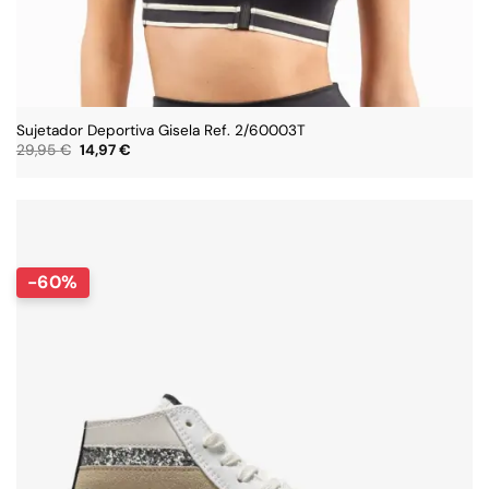
Sujetador Deportiva Gisela Ref. 2/60003T
El
El
29,95
€
14,97
€
precio
precio
original
actual
era:
es:
29,95 €.
14,97 €.
-60%