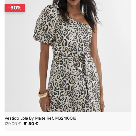
-60%
Vestido Lola By Maite Ref. MS2416019
El
El
129,00
€
51,60
€
precio
precio
original
actual
era:
es: