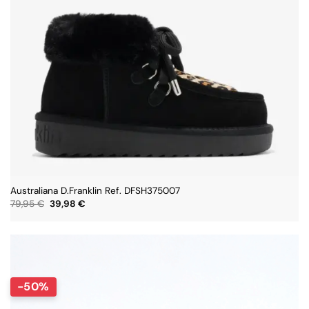
Australiana D.Franklin Ref. DFSH375007
El
El
79,95
€
39,98
€
precio
precio
original
actual
era:
es:
79,95 €.
39,98 €.
-50%