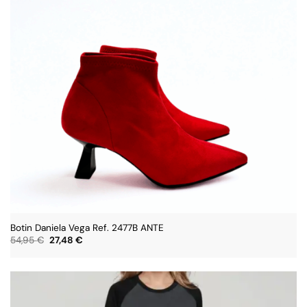
Botin Daniela Vega Ref. 2477B ANTE
El
El
54,95
€
27,48
€
precio
precio
original
actual
era:
es:
54,95 €.
27,48 €.