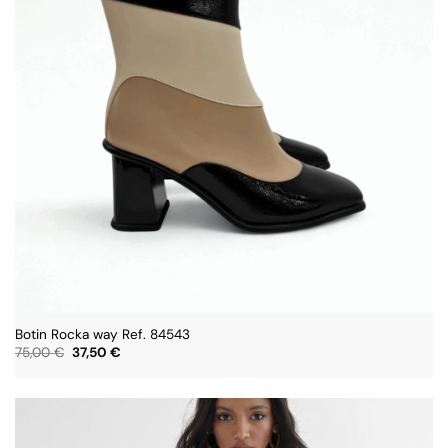
Botin Rocka way Ref. 84543
El
El
75,00
€
37,50
€
precio
precio
original
actual
era:
es:
75,00 €.
37,50 €.