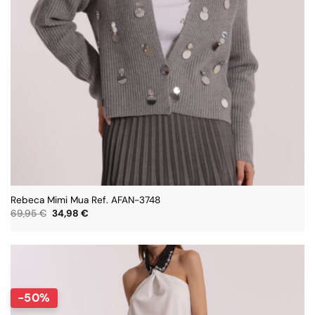
Rebeca Mimi Mua Ref. AFAN-3748
El
El
69,95
€
34,98
€
precio
precio
original
actual
era:
es:
69,95 €.
34,98 €.
-50%