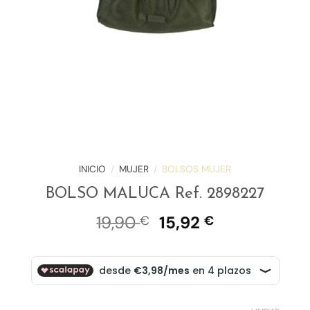
INICIO
/
MUJER
/
BOLSOS MUJER
BOLSO MALUCA Ref. 2898227
El
El
19,90
15,92
€
€
precio
precio
original
actual
era:
es:
19,90 €.
15,92 €.