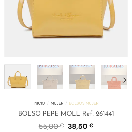
INICIO
/
MUJER
/
BOLSOS MUJER
BOLSO PEPE MOLL Ref. 261441
El
El
55,00
38,50
€
€