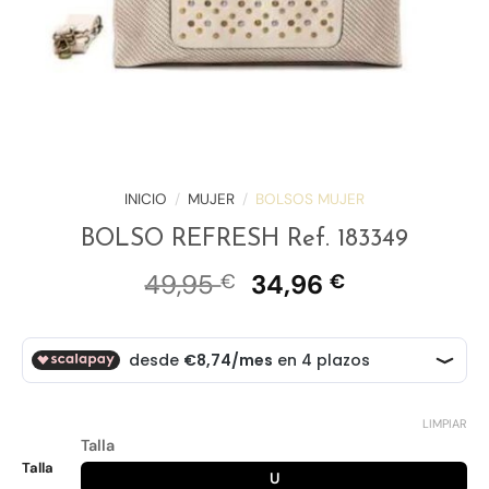
INICIO
/
MUJER
/
BOLSOS MUJER
BOLSO REFRESH Ref. 183349
El
El
49,95
34,96
€
€
precio
precio
original
actual
era:
es:
49,95 €.
34,96 €.
LIMPIAR
Talla
Talla
U