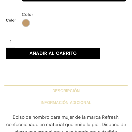
Color
Color
BOLSO REFRESH Ref. 183349 cantidad
AÑADIR AL CARRITO
DESCRIPCIÓN
INFORMACIÓN ADICIONAL
Bolso de hombro para mujer de la marca Refresh,
confeccionado en material que imita la piel. Dispone de
cierre con cremallera y asa bandolera extraíble,