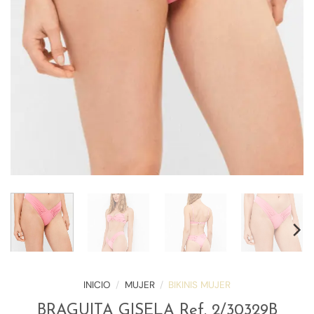
INICIO
/
MUJER
/
BIKINIS MUJER
BRAGUITA GISELA Ref. 2/30329B