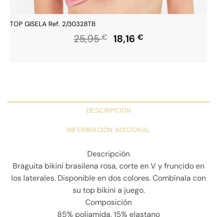
TOP GISELA Ref. 2/30328TB
El
El
25,95
€
18,16
€
precio
precio
original
actual
era:
es:
25,95 €.
18,16 €.
DESCRIPCIÓN
INFORMACIÓN ADICIONAL
Descripción
Braguita bikini brasilena rosa, corte en V y fruncido en
los laterales. Disponible en dos colores. Combínala con
su top bikini a juego.
Composición
85% poliamida, 15% elastano