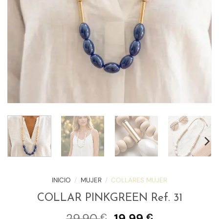
INICIO
/
MUJER
/
COLLARES MUJER
COLLAR PINKGREEN Ref. 31
El
El
29,90
19,99
€
€