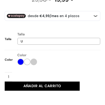
precio
precio
original
actual
era:
es:
29,90 €.
19,99 €.
Talla
Talla
U
Color
Color
COLLAR PINKGREEN Ref. 31 cantidad
AÑADIR AL CARRITO