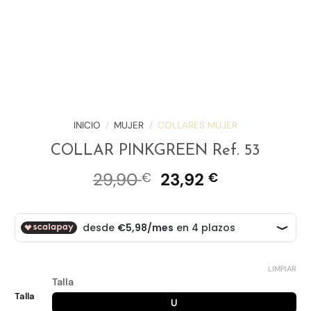
INICIO
/
MUJER
/
COLLARES MUJER
COLLAR PINKGREEN Ref. 53
El
El
29,90
23,92
€
€
precio
precio
original
actual
era:
es:
29,90 €.
23,92 €.
LIMPIAR
Talla
Talla
U