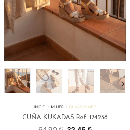
INICIO
/
MUJER
/
CUÑAS MUJER
CUÑA KUKADAS Ref. 174238
El
El
64,90
32,45
€
€