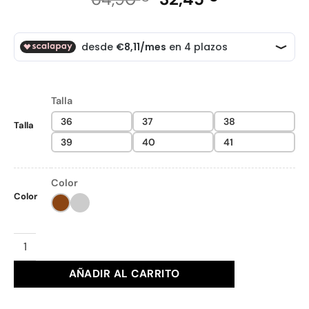
precio
precio
original
actual
era:
es:
64,90 €.
32,45 €.
Talla
36
37
38
Talla
39
40
41
Color
Color
CUÑA KUKADAS Ref. 174238 cantidad
AÑADIR AL CARRITO