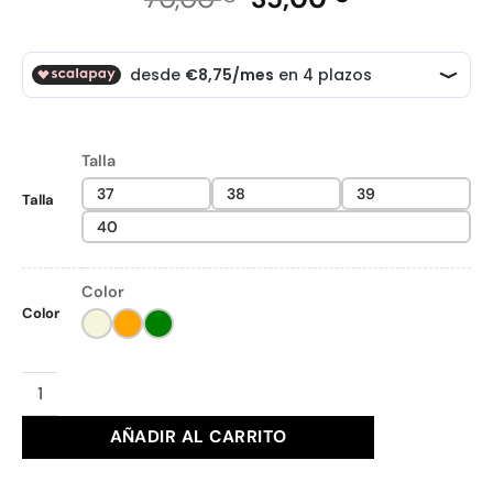
precio
precio
original
actual
era:
es:
70,00 €.
35,00 €.
Talla
37
38
39
Talla
40
Color
Color
DEPORTIVA PEPE MOLL Ref. 261940 cantidad
AÑADIR AL CARRITO