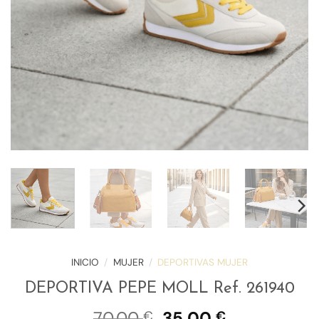
INICIO
/
MUJER
/
DEPORTIVAS MUJER
DEPORTIVA PEPE MOLL Ref. 261940
El
El
70,00
35,00
€
€