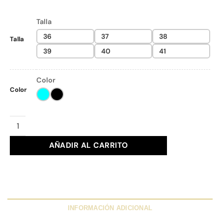
Talla
36
37
38
Talla
39
40
41
Color
Color
DEPORTIVA TEDDY SMITH Ref. 120549 cantidad
AÑADIR AL CARRITO
INFORMACIÓN ADICIONAL