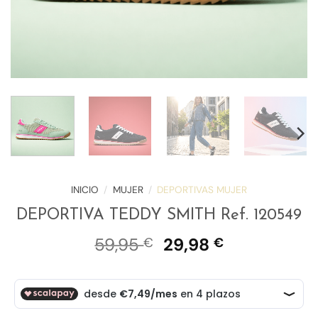
INICIO
/
MUJER
/
DEPORTIVAS MUJER
DEPORTIVA TEDDY SMITH Ref. 120549
El
El
59,95
29,98
€
€
precio
precio
original
actual
era:
es:
59,95 €.
29,98 €.