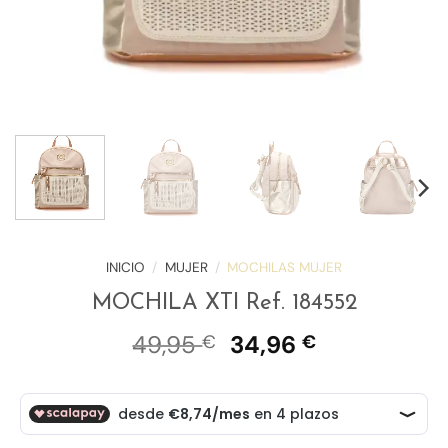
INICIO
/
MUJER
/
MOCHILAS MUJER
MOCHILA XTI Ref. 184552
El
El
49,95
34,96
€
€
precio
precio
original
actual
era:
es:
49,95 €.
34,96 €.