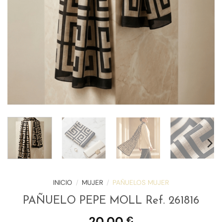
INICIO
/
MUJER
/
PAÑUELOS MUJER
PAÑUELO PEPE MOLL Ref. 261816
20,00
€