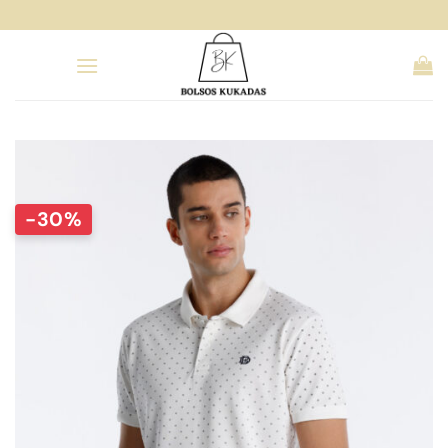
Saltar
al
contenido
-30%