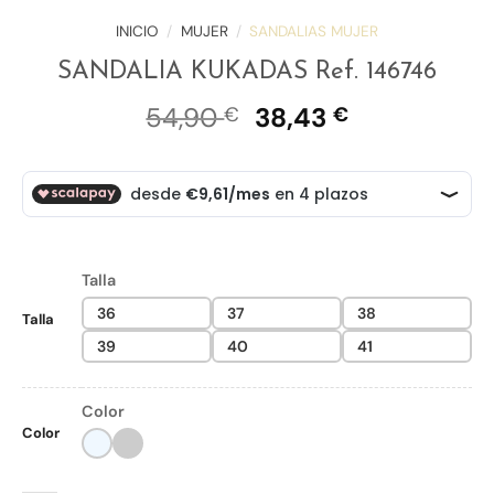
INICIO
/
MUJER
/
SANDALIAS MUJER
SANDALIA KUKADAS Ref. 146746
El
El
54,90
38,43
€
€
precio
precio
original
actual
era:
es:
54,90 €.
38,43 €.
Talla
36
37
38
Talla
39
40
41
Color
Color