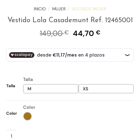
INICIO
/
MUJER
/
VESTIDOS MUJER
Vestido Lola Casademunt Ref. 12465001
El
El
149,00
44,70
€
€
precio
precio
original
actual
era:
es:
149,00 €.
44,70 €.
Talla
Talla
M
XS
Color
Color
Vestido Lola Casademunt Ref. 12465001 cantidad