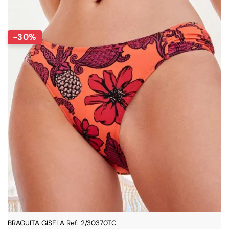
45,95 €.
32,16 €.
-30%
BRAGUITA GISELA Ref. 2/30370TC