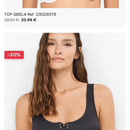
TOP GISELA Ref. 2/30293TB
El
El
29,95
€
20,96
€
precio
precio
original
actual
era:
es:
29,95 €.
20,96 €.
-30%