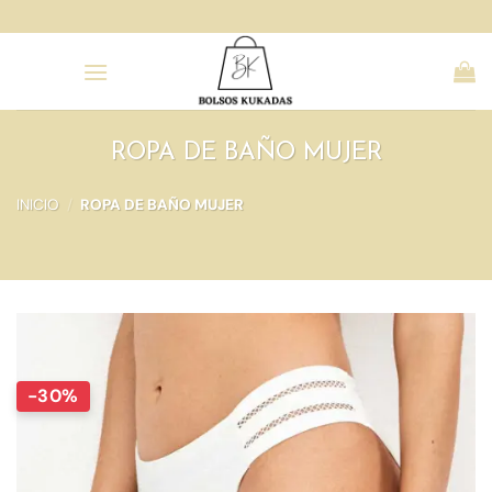
Saltar
al
contenido
ROPA DE BAÑO MUJER
INICIO
/
ROPA DE BAÑO MUJER
-30%