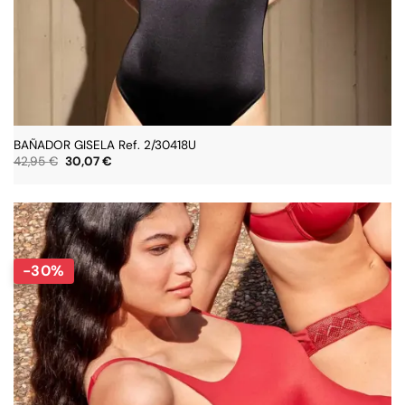
BAÑADOR GISELA Ref. 2/30418U
El
El
42,95
€
30,07
€
precio
precio
original
actual
era:
es:
42,95 €.
30,07 €.
-30%