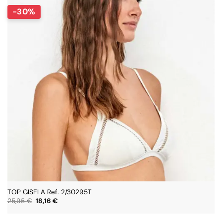
-30%
TOP GISELA Ref. 2/30295T
El
El
25,95
€
18,16
€
precio
precio
original
actual
era:
es: