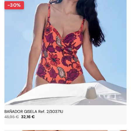
-30%
BAÑADOR GISELA Ref. 2/30371U
El
El
45,95
€
32,16
€
precio
precio
original
actual
era:
es: