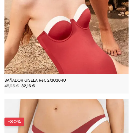
BAÑADOR GISELA Ref. 2/30364U
El
El
45,95
€
32,16
€
precio
precio
original
actual
era:
es:
45,95 €.
32,16 €.
-30%