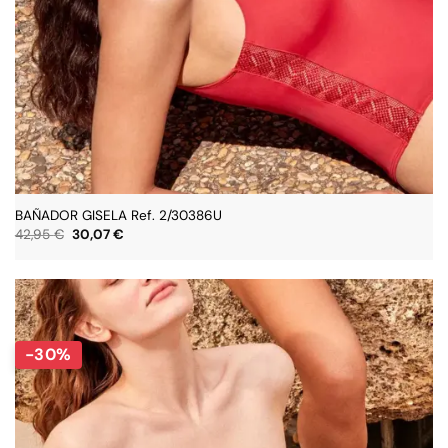
BAÑADOR GISELA Ref. 2/30386U
El
El
42,95
€
30,07
€
precio
precio
original
actual
era:
es:
42,95 €.
30,07 €.
-30%