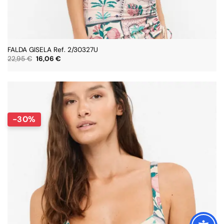
FALDA GISELA Ref. 2/30327U
El
El
22,95
€
16,06
€
precio
precio
original
actual
era:
es:
22,95 €.
16,06 €.
-30%